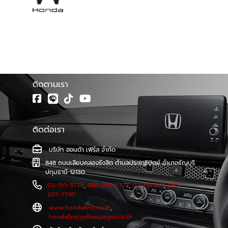
โชว์รูม ฮอนด้าเฟิร์ส จำหน่ายรถยนต์ฮอนด้าทุกรุ่น พร้อมศูนย์
บริการมาตรฐาน ทีมช่างเทคนิคผู้ชำนาญการของรถยนต์ฮอนด้า
โดยตรง รวมทั้งบริการซ่อมตัวถังและสีที่ตรงตามรุ่นจาก
โรงงาน และบริการตรวจเช็คระยะ และซ่อมบำรุงอย่างครบวงจร
โดยช่างผู้เชี่ยวชาญรถยนต์ฮอนด้าโดยเฉพาะ
ติดตามเรา
ติดต่อเรา
บริษัท ฮอนด้า เฟิร์ส จำกัด
848 ถนนเลียบคลองรังสิต ตำบลประชาธิปัตย์ อำเภอธัญบุรี
ปทุมธานี 12130
02-150-5778
,
083-095-5777
,
02-318-5111
,
095-
207-7797
www.hondafirst.co.th
,
hondafirst.yellowpages.co.th