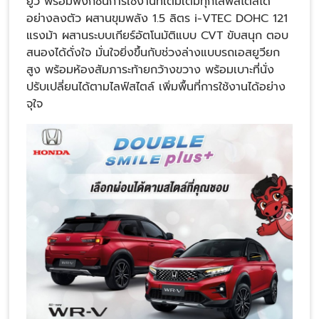
ยูวี พร้อมฟังก์ชันการใช้งานที่เติมเต็มทุกไลฟ์สไตล์ได้
อย่างลงตัว ผสานขุมพลัง 1.5 ลิตร i-VTEC DOHC 121
แรงม้า ผสานระบบเกียร์อัตโนมัติแบบ CVT ขับสนุก ตอบ
สนองได้ดั่งใจ มั่นใจยิ่งขึ้นกับช่วงล่างแบบรถเอสยูวียก
สูง พร้อมห้องสัมภาระท้ายกว้างขวาง พร้อมเบาะที่นั่ง
ปรับเปลี่ยนได้ตามไลฟ์สไตล์ เพิ่มพื้นที่การใช้งานได้อย่าง
จุใจ