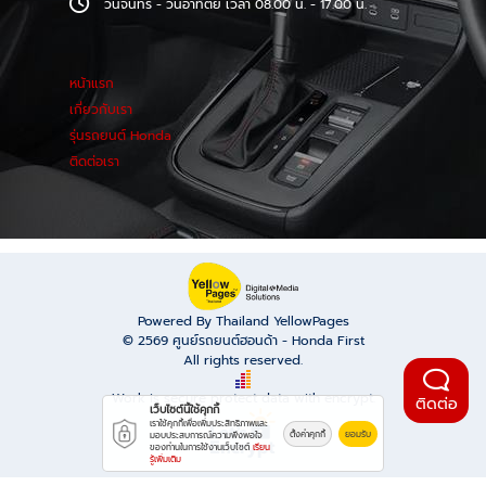
วันจันทร์ - วันอาทิตย์ เวลา 08.00 น. - 17.00 น.
หน้าแรก
เกี่ยวกับเรา
รุ่นรถยนต์ Honda
ติดต่อเรา
Powered By Thailand YellowPages
© 2569
ศูนย์รถยนต์ฮอนด้า - Honda First
All rights reserved.
Work is secure protect data with encrypt.
ติดต่อ
เว็บไซต์นี้ใช้คุกกี้
เราใช้คุกกี้เพื่อเพิ่มประสิทธิภาพและ
ตั้งค่าคุกกี้
ยอมรับ
มอบประสบการณ์ความพึงพอใจ
ของท่านในการใช้งานเว็บไซต์
เรียน
รู้เพิ่มเติม