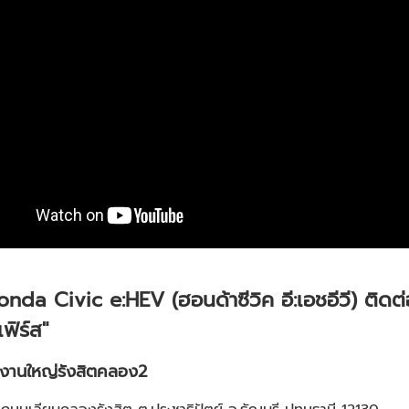
onda Civic e:HEV (ฮอนด้าซีวิค อี:เอชอีวี)
ติดต่
ฟิร์ส"
กงานใหญ่รังสิตคลอง
2