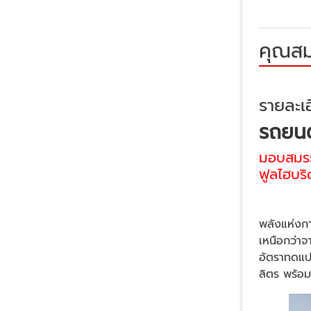
คุณสม
รายละเอ
รถยนต
มอบสมรรถ
ฟูลไฮบร
พลังแห่งกา
เหนือกว่าจ
อัตราทดแปร
ลิตร พร้อ