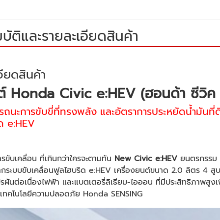
บัติและรายละเอียดสินค้า
ียดสินค้า
์ Honda Civic e:HEV (ฮอนด้า ซีวิค อ
นะการขับขี่ที่ทรงพลัง และอัตราการประหยัดน้ำมันที่ดีเ
ิด e:HEV
รขับเคลื่อน ที่เกินกว่าใครจะตามทัน
New Civic e:HEV
ยนตรกรรม สป
ากระบบขับเคลื่อนฟูลไฮบริด e:HEV เครื่องยนต์ขนาด 2.0 ลิตร 4 สูบ
ผันต่อเนื่องไฟฟ้า และแบตเตอรี่ลิเธียม-ไอออน ที่มีประสิทธิภาพสูงเพ
มเทคโนโลยีความปลอดภัย Honda SENSING