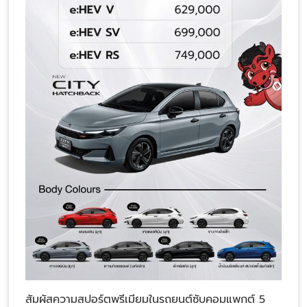
สัมผัสความสปอร์ตพรีเมียมในรถยนต์ซับคอมแพกต์ 5