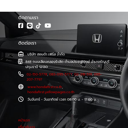
โรงงาน และบริการตรวจเช็คระยะ และซ่อมบำรุงอย่างครบวงจร
โดยช่างผู้เชี่ยวชาญรถยนต์ฮอนด้าโดยเฉพาะ
ติดตามเรา
ติดต่อเรา
บริษัท ฮอนด้า เฟิร์ส จำกัด
848 ถนนเลียบคลองรังสิต ตำบลประชาธิปัตย์ อำเภอธัญบุรี
ปทุมธานี 12130
02-150-5778
,
083-095-5777
,
02-318-5111
,
095-
207-7797
www.hondafirst.co.th
,
hondafirst.yellowpages.co.th
วันจันทร์ - วันอาทิตย์ เวลา 08.00 น. - 17.00 น.
หน้าแรก
เกี่ยวกับเรา