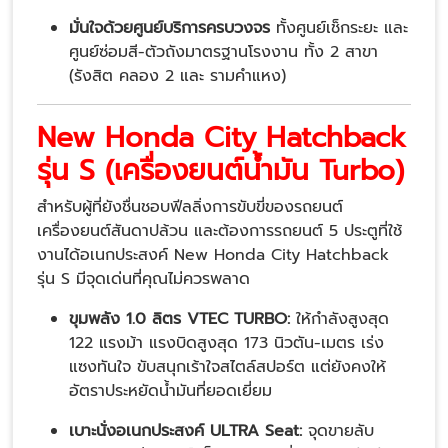
มั่นใจด้วยศูนย์บริการครบวงจร
ทั้งศูนย์เช็กระยะ และ
ศูนย์ซ่อมสี-ตัวถังมาตรฐานโรงงาน ทั้ง 2 สาขา
(รังสิต คลอง 2 และ รามคำแหง)
New Honda City Hatchback
รุ่น S (เครื่องยนต์น้ำมัน Turbo)
สำหรับผู้ที่ยังชื่นชอบฟีลลิ่งการขับขี่ของรถยนต์
เครื่องยนต์สันดาปล้วน และต้องการรถยนต์ 5 ประตูที่ใช้
งานได้อเนกประสงค์ New Honda City Hatchback
รุ่น S มีจุดเด่นที่คุณไม่ควรพลาด
ขุมพลัง 1.0 ลิตร VTEC TURBO:
ให้กำลังสูงสุด
122 แรงม้า แรงบิดสูงสุด 173 นิวตัน-เมตร เร่ง
แซงทันใจ ขับสนุกเร้าใจสไตล์สปอร์ต แต่ยังคงให้
อัตราประหยัดน้ำมันที่ยอดเยี่ยม
เบาะนั่งอเนกประสงค์ ULTRA Seat:
จุดขายลับ