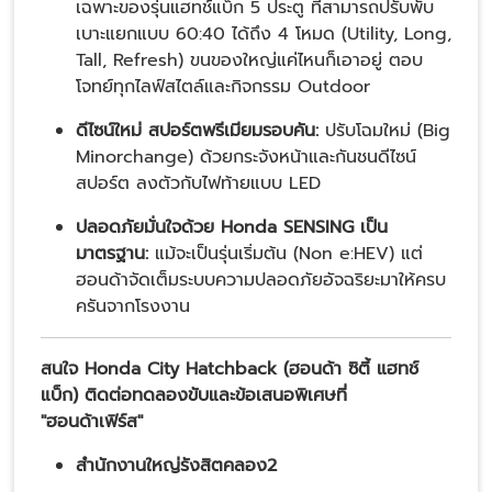
เฉพาะของรุ่นแฮทช์แบ็ก 5 ประตู ที่สามารถปรับพับ
เบาะแยกแบบ 60:40 ได้ถึง 4 โหมด (Utility, Long,
Tall, Refresh) ขนของใหญ่แค่ไหนก็เอาอยู่ ตอบ
โจทย์ทุกไลฟ์สไตล์และกิจกรรม Outdoor
ดีไซน์ใหม่ สปอร์ตพรีเมียมรอบคัน:
ปรับโฉมใหม่ (Big
Minorchange) ด้วยกระจังหน้าและกันชนดีไซน์
สปอร์ต ลงตัวกับไฟท้ายแบบ LED
ปลอดภัยมั่นใจด้วย Honda SENSING เป็น
มาตรฐาน:
แม้จะเป็นรุ่นเริ่มต้น (Non e:HEV) แต่
ฮอนด้าจัดเต็มระบบความปลอดภัยอัจฉริยะมาให้ครบ
ครันจากโรงงาน
สนใจ
Honda City Hatchback (
ฮอนด้า ซิตี้ แฮทช์
แบ็ก
)
ติดต่อทดลองขับและข้อเสนอพิเศษที่
"ฮอนด้าเฟิร์ส"
สำนักงานใหญ่รังสิตคลอง
2