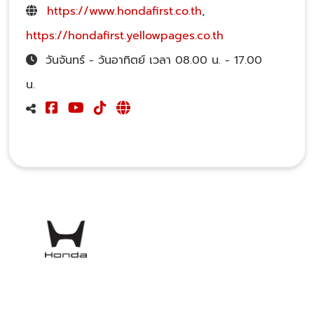
https://www.hondafirst.co.th
,
https://hondafirst.yellowpages.co.th
วันจันทร์ - วันอาทิตย์ เวลา 08.00 น. - 17.00
น.
โชว์รูม ฮอนด้าเฟิร์ส จำหน่ายรถยนต์ฮอนด้าทุกรุ่น พร้อมศูนย์
บริการมาตรฐาน ทีมช่างเทคนิคผู้ชำนาญการของรถยนต์ฮอนด้า
โดยตรง รวมทั้งบริการซ่อมตัวถังและสีที่ตรงตามรุ่นจาก