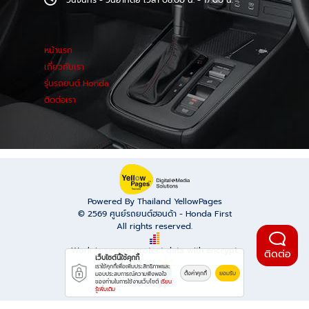
วันจันทร์ - วันอาทิตย์ เวลา 08.00 น. - 17.00 น.
หน้าแรก
เกี่ยวกับเรา
รุ่นรถยนต์ Honda
ติดต่อเรา
Powered By Thailand YellowPages
© 2569
ศูนย์รถยนต์ฮอนด้า - Honda First
All rights reserved.
Work is secure protect data with encrypt.
ติดต่อ
เว็บไซต์นี้ใช้คุกกี้
เราใช้คุกกี้เพื่อเพิ่มประสิทธิภาพและ
ตั้งค่าคุกกี้
ยอมรับ
มอบประสบการณ์ความพึงพอใจ
ของท่านในการใช้งานเว็บไซต์
เรียน
รู้เพิ่มเติม