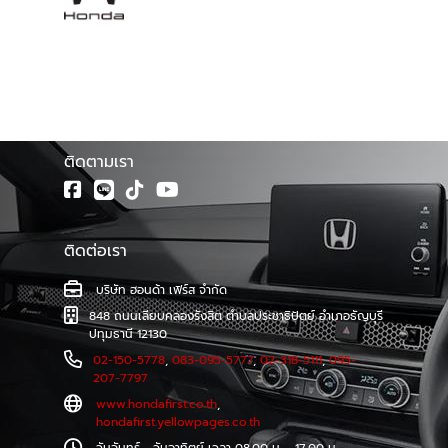
โชว์รูม ฮอนด้าเฟิร์ส จำหน่ายรถยนต์ฮอนด้าทุกรุ่น พร้อมศูนย์
บริการมาตรฐาน ทีมช่างเทคนิคผู้ชำนาญการของรถยนต์ฮอนด้า
โดยตรง รวมทั้งบริการซ่อมตัวถังและสีที่ตรงตามรุ่นจาก
โรงงาน และบริการตรวจเช็คระยะ และซ่อมบำรุงอย่างครบวงจร
โดยช่างผู้เชี่ยวชาญรถยนต์ฮอนด้าโดยเฉพาะ
ติดตามเรา
ติดต่อเรา
บริษัท ฮอนด้า เฟิร์ส จำกัด
848 ถนนเลียบคลองรังสิต ตำบลประชาธิปัตย์ อำเภอธัญบุรี
ปทุมธานี 12130
02-150-5778
,
083-095-5777
,
02-318-5111
,
095-
207-7797
www.hondafirst.co.th
,
hondafirst.yellowpages.co.th