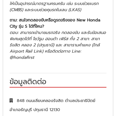
ให้เป็นอุปกรณ์มาตรฐานครบครัน เช่น ระบบช่วยเบรก
(CMBS) และระบบช่วยคุมรถในเลน (LKAS)
ถาม: สนใจทดลองขับหรือดูรถจริงของ New Honda
City รุ่น S ได้ที่ไหน?
ตอบ: สามารถเข้ามาชมรถจริง ทดลองขับ และรับข้อเสนอ
พิเศษสุดได้ที่ โชว์รูม ฮอนด้า เฟิร์ส ทั้ง 2 สาขา: สาขา
รังสิต คลอง 2 (ปทุมธานี) และ สาขารามคำแหง (ใกล้
Airport Rail Link) หรือติดต่อทาง Line:
@hondafirst
ข้อมูลติดต่อ
848 ถนนเลียบคลองรังสิต ตำบลประชาธิปัตย์
อำเภอธัญบุรี ปทุมธานี 12130