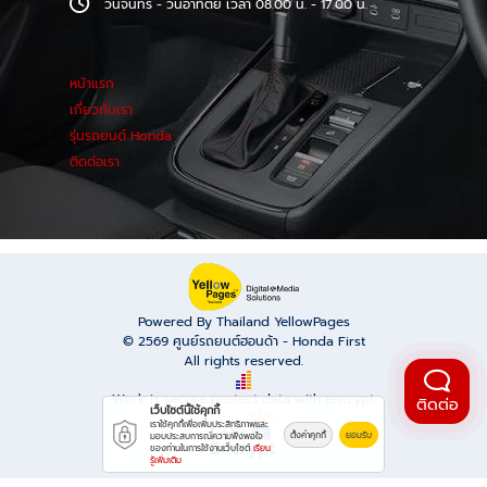
วันจันทร์ - วันอาทิตย์ เวลา 08.00 น. - 17.00 น.
หน้าแรก
เกี่ยวกับเรา
รุ่นรถยนต์ Honda
ติดต่อเรา
Powered By Thailand YellowPages
© 2569
ศูนย์รถยนต์ฮอนด้า - Honda First
All rights reserved.
Work is secure protect data with encrypt.
ติดต่อ
เว็บไซต์นี้ใช้คุกกี้
เราใช้คุกกี้เพื่อเพิ่มประสิทธิภาพและ
ตั้งค่าคุกกี้
ยอมรับ
มอบประสบการณ์ความพึงพอใจ
ของท่านในการใช้งานเว็บไซต์
เรียน
รู้เพิ่มเติม