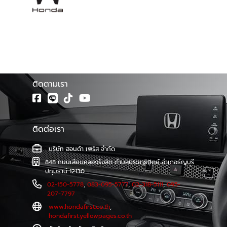
โชว์รูม ฮอนด้าเฟิร์ส จำหน่ายรถยนต์ฮอนด้าทุกรุ่น พร้อมศูนย์
บริการมาตรฐาน ทีมช่างเทคนิคผู้ชำนาญการของรถยนต์ฮอนด้า
โดยตรง รวมทั้งบริการซ่อมตัวถังและสีที่ตรงตามรุ่นจาก
โรงงาน และบริการตรวจเช็คระยะ และซ่อมบำรุงอย่างครบวงจร
โดยช่างผู้เชี่ยวชาญรถยนต์ฮอนด้าโดยเฉพาะ
ติดตามเรา
ติดต่อเรา
บริษัท ฮอนด้า เฟิร์ส จำกัด
848 ถนนเลียบคลองรังสิต ตำบลประชาธิปัตย์ อำเภอธัญบุรี
ปทุมธานี 12130
02-150-5778
,
083-095-5777
,
02-318-5111
,
095-
207-7797
www.hondafirst.co.th
,
hondafirst.yellowpages.co.th