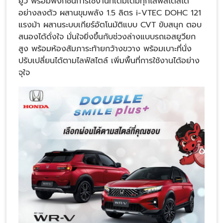
ยูวี พร้อมฟังก์ชันการใช้งานที่เติมเต็มทุกไลฟ์สไตล์ได้
อย่างลงตัว ผสานขุมพลัง 1.5 ลิตร i-VTEC DOHC 121
แรงม้า ผสานระบบเกียร์อัตโนมัติแบบ CVT ขับสนุก ตอบ
สนองได้ดั่งใจ มั่นใจยิ่งขึ้นกับช่วงล่างแบบรถเอสยูวียก
สูง พร้อมห้องสัมภาระท้ายกว้างขวาง พร้อมเบาะที่นั่ง
ปรับเปลี่ยนได้ตามไลฟ์สไตล์ เพิ่มพื้นที่การใช้งานได้อย่าง
จุใจ