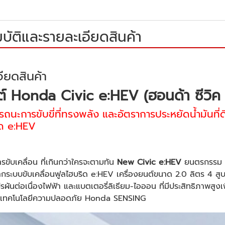
บัติและรายละเอียดสินค้า
ียดสินค้า
์ Honda Civic e:HEV (ฮอนด้า ซีวิค อ
นะการขับขี่ที่ทรงพลัง และอัตราการประหยัดน้ำมันที่ดีเ
ิด e:HEV
รขับเคลื่อน ที่เกินกว่าใครจะตามทัน
New Civic e:HEV
ยนตรกรรม สป
ากระบบขับเคลื่อนฟูลไฮบริด e:HEV เครื่องยนต์ขนาด 2.0 ลิตร 4 สูบ
ผันต่อเนื่องไฟฟ้า และแบตเตอรี่ลิเธียม-ไอออน ที่มีประสิทธิภาพสูงเพ
มเทคโนโลยีความปลอดภัย Honda SENSING