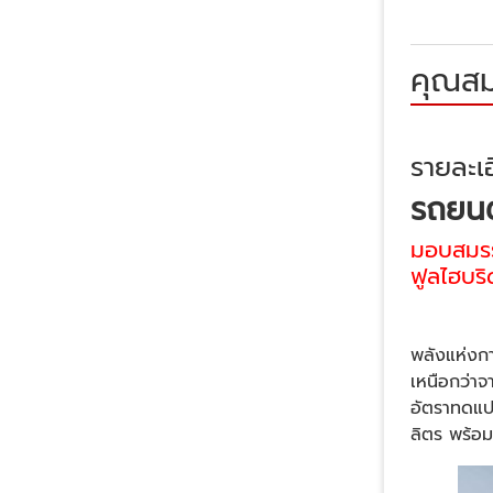
คุณสม
รายละเอ
รถยนต
มอบสมรรถ
ฟูลไฮบร
พลังแห่งกา
เหนือกว่าจ
อัตราทดแปร
ลิตร พร้อ