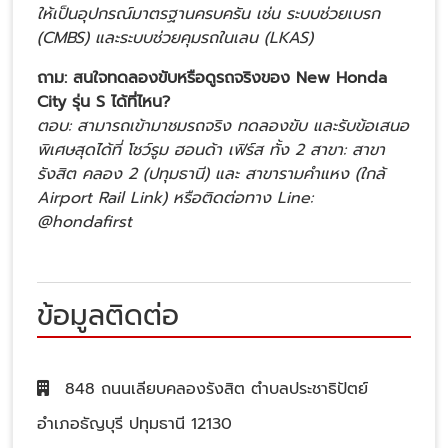
ให้เป็นอุปกรณ์มาตรฐานครบครัน เช่น ระบบช่วยเบรก
(CMBS) และระบบช่วยคุมรถในเลน (LKAS)
ถาม: สนใจทดลองขับหรือดูรถจริงของ New Honda
City รุ่น S ได้ที่ไหน?
ตอบ: สามารถเข้ามาชมรถจริง ทดลองขับ และรับข้อเสนอ
พิเศษสุดได้ที่ โชว์รูม ฮอนด้า เฟิร์ส ทั้ง 2 สาขา: สาขา
รังสิต คลอง 2 (ปทุมธานี) และ สาขารามคำแหง (ใกล้
Airport Rail Link) หรือติดต่อทาง Line:
@hondafirst
ข้อมูลติดต่อ
848 ถนนเลียบคลองรังสิต ตำบลประชาธิปัตย์
อำเภอธัญบุรี ปทุมธานี 12130