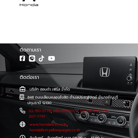
โชว์รูม ฮอนด้าเฟิร์ส จำหน่ายรถยนต์ฮอนด้าทุกรุ่น พร้อมศูนย์
บริการมาตรฐาน ทีมช่างเทคนิคผู้ชำนาญการของรถยนต์ฮอนด้า
โดยตรง รวมทั้งบริการซ่อมตัวถังและสีที่ตรงตามรุ่นจาก
โรงงาน และบริการตรวจเช็คระยะ และซ่อมบำรุงอย่างครบวงจร
โดยช่างผู้เชี่ยวชาญรถยนต์ฮอนด้าโดยเฉพาะ
ติดตามเรา
ติดต่อเรา
บริษัท ฮอนด้า เฟิร์ส จำกัด
848 ถนนเลียบคลองรังสิต ตำบลประชาธิปัตย์ อำเภอธัญบุรี
ปทุมธานี 12130
02-150-5778
,
083-095-5777
,
02-318-5111
,
095-
207-7797
www.hondafirst.co.th
,
hondafirst.yellowpages.co.th