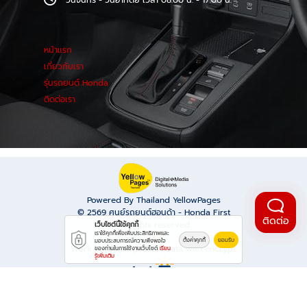
วันจันทร์ - วันอาทิตย์ เวลา 08.00 น. - 17.00 น.
หน้าแรก
เกี่ยวกับเรา
รุ่นรถยนต์ Honda
ติดต่อเรา
Powered By Thailand YellowPages
© 2569
ศูนย์รถยนต์ฮอนด้า - Honda First
ติดต่อ
All rights reserved.
เว็บไซต์นี้ใช้คุกกี้
เราใช้คุกกี้เพื่อเพิ่มประสิทธิภาพและ
ตั้งค่าคุกกี้
ยอมรับ
มอบประสบการณ์ความพึงพอใจ
Work is secure protect data with encrypt.
ของท่านในการใช้งานเว็บไซต์
เรียน
รู้เพิ่มเติม