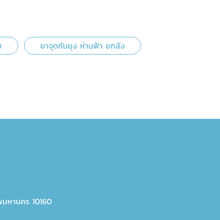
ย
ยาจุดกันยุง ห่านฟ้า ยกลัง
พมหานคร 10160