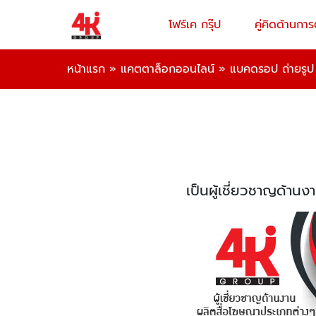
โฟร์เค กรุ๊ป
คู่คิดด้านก
หน้าแรก
»
แคตตาล็อกออนไลน์
»
แบคดรอป ถ่ายรูป
เป็นผู้เชี่ยวชาญด้า