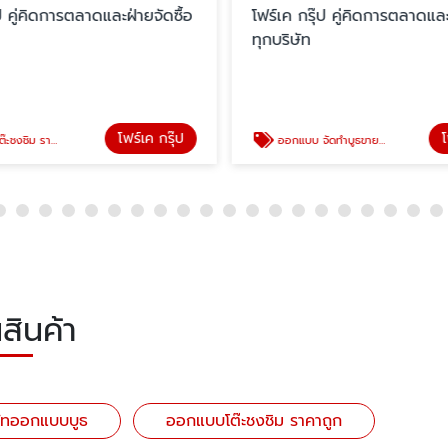
๊ป คู่คิดการตลาดและฝ่ายจัดซื้อ
โฟร์เค กรุ๊ป คู่คิดการตลาดและ
ทุกบริษัท
โฟร์เค กรุ๊ป
โ
งชิม ราคาถูก
ออกแบบ จัดทำบูธขายของในห้าง
สินค้า
ษัทออกแบบบูธ
ออกแบบโต๊ะชงชิม ราคาถูก