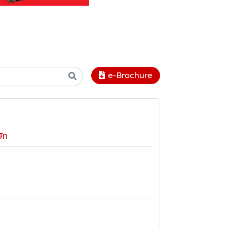
e-Brochure
ษัท