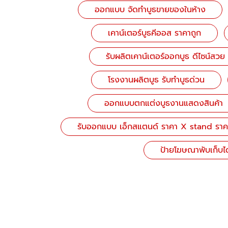
ออกแบบ จัดทำบูธขายของในห้าง
เคาน์เตอร์บูธคีออส ราคาถูก
รับผลิตเคาน์เตอร์ออกบูธ ดีไซน์สวย
โรงงานผลิตบูธ รับทำบูธด่วน
ออกแบบตกแต่งบูธงานแสดงสินค้า
รับออกแบบ เอ็กสแตนด์ ราคา X stand ราค
ป้ายโฆษณาพับเก็บไ