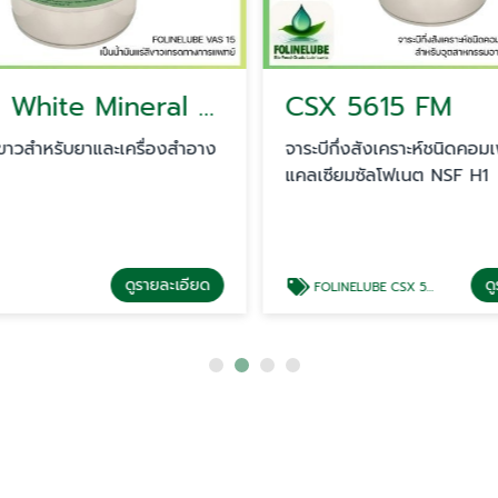
VAS15 White Mineral Oil ''USP/EP''
CSX 5615 FM
ีขาวสำหรับยาและเครื่องสำอาง
จาระบีกึ่งสังเคราะห์ชนิดคอมเพ
แคลเซียมซัลโฟเนต NSF H1
ดูรายละเอียด
ดู
FOLINELUBE CSX 5615 FM