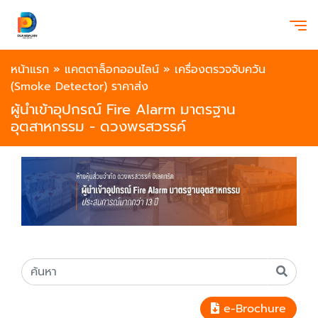
หน้าแรก
»
แคตตาล็อกออนไลน์
»
เครื่องตรวจจับควัน
(Smoke Detector) ราคาส่ง
ผู้นำเข้าอุปกรณ์ Fire Alarm มาตรฐาน
อุตสาหกรรม - ดวงพรสวรรค์
e-Brochure