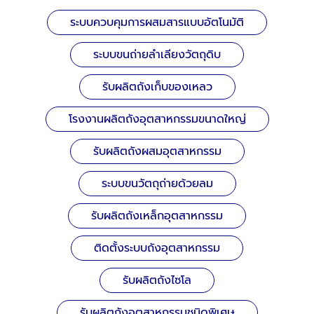
ระบบควบคุมการผสมสารแบบอัตโนมัติ
ระบบขนถ่ายลำเลียงวัตถุดิบ
รับผลิตถังเก็บของเหลว
โรงงานผลิตถังอุตสาหกรรมขนาดใหญ่
รับผลิตถังผสมอุตสาหกรรม
ระบบขนวัตถุถ่ายด้วยลม
รับผลิตถังเหล็กอุตสาหกรรม
ติดตั้งระบบถังอุตสาหกรรม
รับผลิตถังไซโล
รับผลิตถังอุตสาหกรรมชนิดพิเศษ