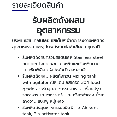
รายละเอียดสินค้า
รับผลิตถังผสม
อุตสาหกรรม
บริษัท ธวัช เทคโนโลยี ซิสเต็มส์ จำกัด โรงงานผลิตถัง
อุตสาหกรรม และอุปกรณ์ระบบท่อลำเลียง ปทุมธานี
รับผลิตถังก้นกรวยสแตนเลส Stainless steel
hopper tank ออกแบบผลิตและรับผลิตตาม
แบบพิมพ์เขียว AutoCAD ของลูกค้า
รับผลิตถังผสม ผลิตถังกวน Mixing tank
with agitator ใช้สแตนเลสเกรด 304 food
grade สำหรับอุตสาหกรรมอาหาร เครื่องปรุง
รสอาหาร ยา อาหารเสริมและเครื่องสำอาง น้ำยา
ล้างจาน แชมพู สบู่เหลว
รับผลิตถังอุตสาหกรรมชนิดพิเศษ Air vent
tank, Bin activator tank