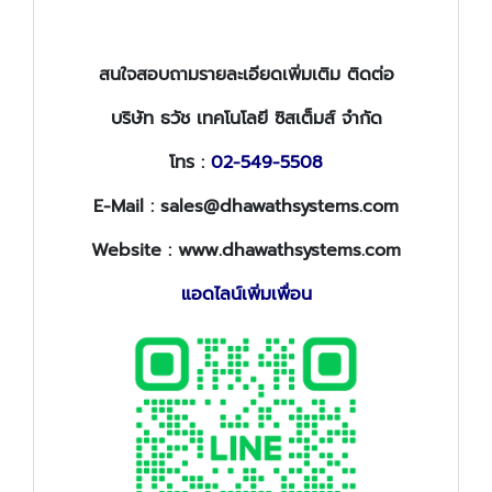
สนใจสอบถามรายละเอียดเพิ่มเติม ติดต่อ
บริษัท ธวัช เทคโนโลยี ซิสเต็มส์ จำกัด
โทร :
02-549-5508
E-Mail : sales@dhawathsystems.com
Website : www.dhawathsystems.com
แอดไลน์เพิ่มเพื่อน