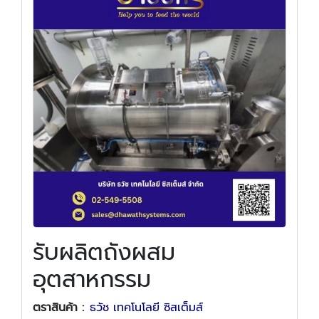
รับผลิตถังผสม
อุตสาหกรรม
ตราสินค้า :
ธวัช เทคโนโลยี ซิสเต็มส์