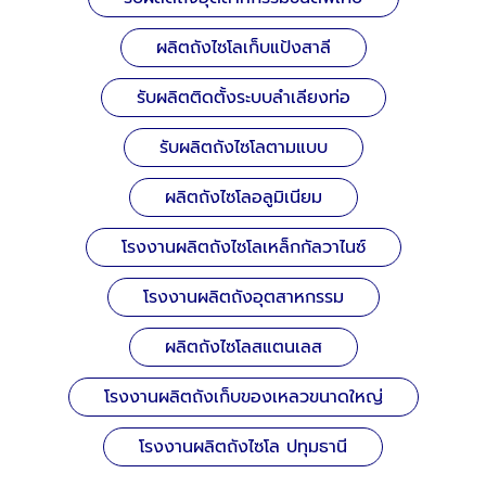
ผลิตถังไซโลเก็บแป้งสาลี
รับผลิตติดตั้งระบบลำเลียงท่อ
รับผลิตถังไซโลตามแบบ
ผลิตถังไซโลอลูมิเนียม
โรงงานผลิตถังไซโลเหล็กกัลวาไนซ์
โรงงานผลิตถังอุตสาหกรรม
ผลิตถังไซโลสแตนเลส
โรงงานผลิตถังเก็บของเหลวขนาดใหญ่
โรงงานผลิตถังไซโล ปทุมธานี