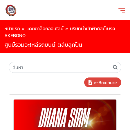
หน้าแรก
»
แคตตาล็อกออนไลน์
»
บริษัทนำเข้าผ้าดิสค์เบรค
AKEBONO
ศูนย์รวมอะไหล่รถยนต์ ตลับลูกปืน
e-Brochure