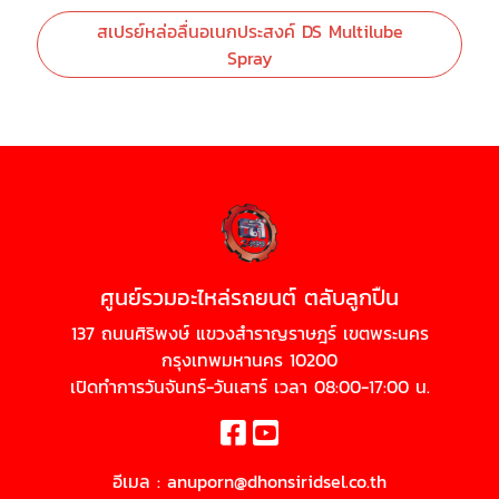
สเปรย์หล่อลื่นอเนกประสงค์ DS Multilube
Spray
ศูนย์รวมอะไหล่รถยนต์ ตลับลูกปืน
137 ถนนศิริพงษ์ แขวงสำราญราษฎร์ เขตพระนคร
กรุงเทพมหานคร 10200
เปิดทำการวันจันทร์-วันเสาร์ เวลา 08:00-17:00 น.
อีเมล :
anuporn@dhonsiridsel.co.th