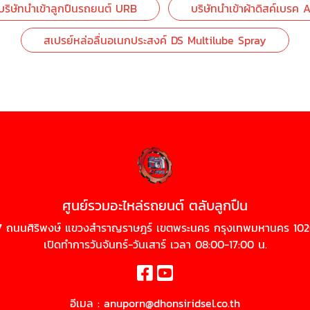
บริษัทนำเข้าลูกปืนรถยนต์ URB
บริษัทนำเข้าผ้าดิสค์เบร
สเปรย์หล่อลื่นอเนกประสงค์ DS Multilube Spray
ศูนย์รวมอะไหล่รถยนต์ ตลับลูกปืน
7 ถนนศิริพงษ์ แขวงสำราญราษฎร์ เขตพระนคร กรุงเทพมหานคร 10
เปิดทำการวันจันทร์-วันเสาร์ เวลา 08:00-17:00 น.
อีเมล :
anuporn@dhonsiridsel.co.th