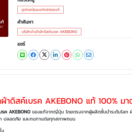
อุปกรณ์และอะไหล่รถยนต์
คำค้นหา
บริษัทนำเข้าผ้าดิสค์เบรค AKEBONO
แชร์
้าผ้าดิสค์เบรค AKEBONO แท้ 100% มาต
สค์เบรค AKEBONO
ของแท้จากญี่ปุ่น โดยตรงจากผู้ผลิตชั้นนำระดับโล
่นยำ ปลอดภัย และทนทานต่อทุกสภาพถนน
ึ่ง