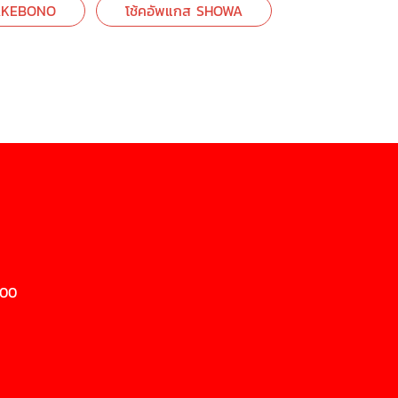
ค AKEBONO
โช้คอัพแกส SHOWA
200