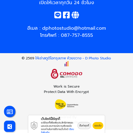
เปิดให้เวลาทุกวัน 24 ชั่วโมง
อีเมล :
dphotostudio@hotmail.com
โทรศัพท์ :
087-757-8555
© 2569
ให้เช่าสตูดิโอกรุงเทพ ห้วยขวาง - D Photo Studio
Work is Secure
Protect Data With Encrypt
Powered By
เว็บไซต์นี้ใช้คุกกี้
Thailand YellowPages
เราใช้คุกกี้เพื่อเพิ่มประสิทธิภาพและ
ตั้งค่าคุกกี้
ยอมรับ
มอบประสบการณ์ความพึงพอใจ
ของท่านในการใช้งานเว็บไซต์
เรียน
รู้เพิ่มเติม