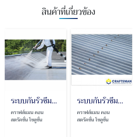
สินค้าที่เกี่ยวข้อง
ระบบกันรั่วซึมคุณภาพสูง Polyurea
ระบบกันรั่วซึมหลังคาเมทัลชีท
คราฟส์แมน คอน
คราฟส์แมน คอน
สตรัคชั่น โซลูชั่น
สตรัคชั่น โซลูชั่น