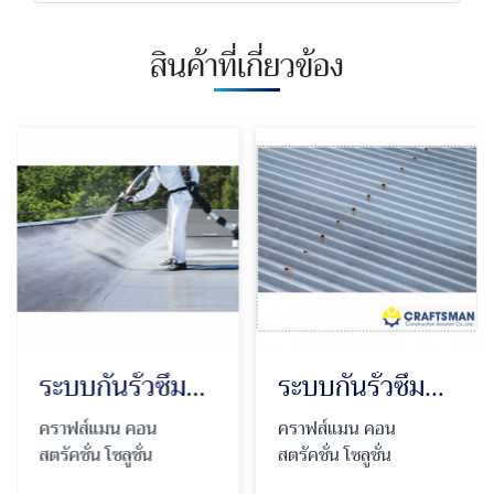
สินค้าที่เกี่ยวข้อง
ระบบกันรั่วซึมคุณภาพสูง Polyurea
ระบบกันรั่วซึมหลังคาเมทัลชีท
คราฟส์แมน คอน
คราฟส์แมน คอน
ค
สตรัคชั่น โซลูชั่น
สตรัคชั่น โซลูชั่น
สต