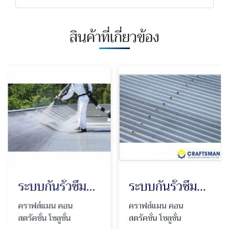
สินค้าที่เกี่ยวข้อง
ระบบกันรั่วซึมคุณภาพสูง Polyurea
ระบบกันรั่วซึมหลังคาเมทัลชีท
คราฟส์แมน คอน
คราฟส์แมน คอน
สตรัคชั่น โซลูชั่น
สตรัคชั่น โซลูชั่น