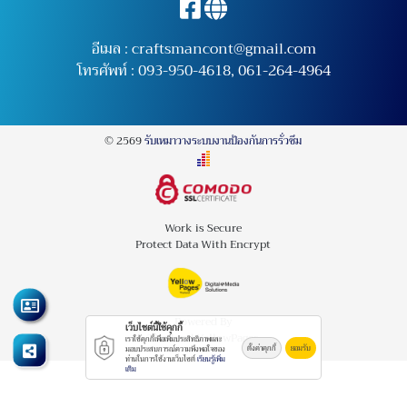
อีเมล :
craftsmancont@gmail.com
โทรศัพท์ :
093-950-4618
,
061-264-4964
© 2569
รับเหมาวางระบบงานป้องกันการรั่วซึม
Work is Secure
Protect Data With Encrypt
Powered By
เว็บไซต์นี้ใช้คุกกี้
Thailand YellowPages
เราใช้คุกกี้เพื่อเพิ่มประสิทธิภาพและ
ตั้งค่าคุกกี้
ยอมรับ
มอบประสบการณ์ความพึงพอใจของ
ท่านในการใช้งานเว็บไซต์
เรียนรู้เพิ่ม
เติม