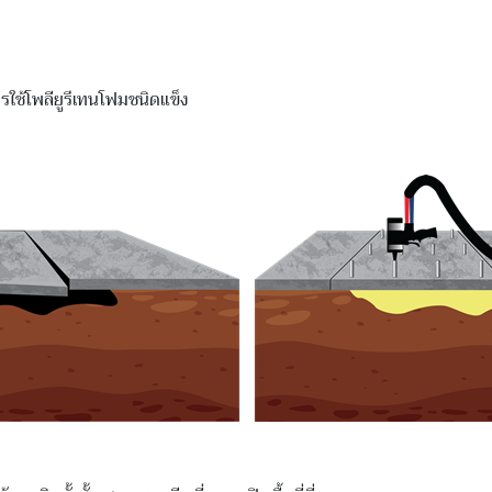
ใช้โพลียูรีเทนโฟมชนิดแข็ง