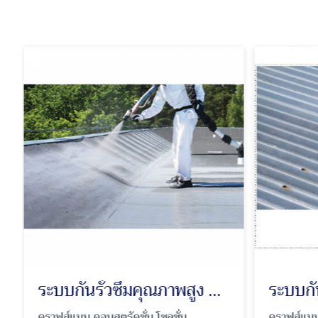
ระบบกันรั่วซึมคุณภาพสูง Polyurea
คราฟส์แมน คอนสตรัคชั่น โซลูชั่น
คราฟส์แมน 