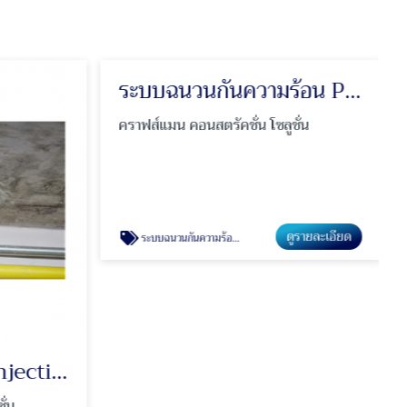
ระบบกันรั่วซึม PU Injection
ระบบฉนวนกันความร้อน PU Foam หลังคา และผนัง
่น
คราฟส์แมน คอนสตรัคชั่น โซลูชั่น