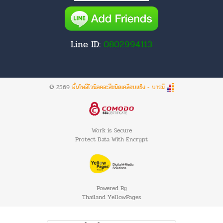
Line ID:
0802994113
© 2569
พื้นโพลีไวนิลคละสีชนิดเคลือบแข็ง - บารมี
Work is Secure
Protect Data With Encrypt
Powered By
Thailand YellowPages