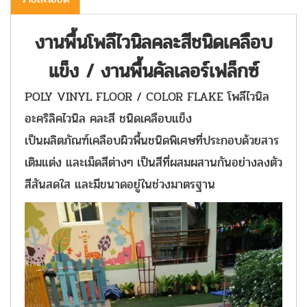
งานพื้นโพลีไวนิลคละสีชนิดเคลือบ
แข็ง / งานพื้นคัลเลอร์เฟล็กซ์
POLY VINYL FLOOR / COLOR FLAKE โพลีไวนิล
อะคริลิคไวนิล คละสี ชนิดเคลือบแข็ง
เป็นผลิตภัณฑ์เคลือบผิวพื้นชนิดพิเศษที่ประกอบด้วยสาร
เติมแต่ง และเม็ดสีต่างๆ เป็นสีที่ผสมผสานกันอย่างลงตัว
สีสันสดใส และมีขนาดอยู่ในช่วงมาตรฐาน