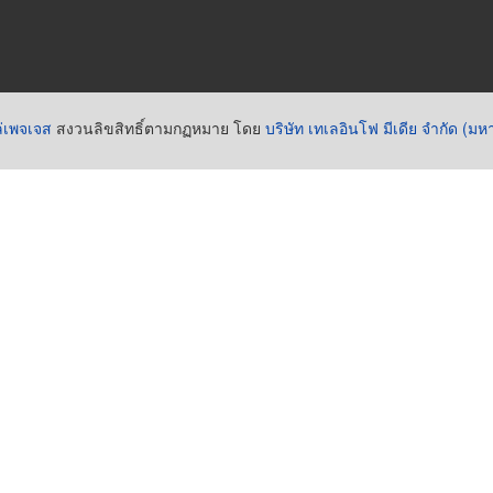
่เพจเจส
สงวนลิขสิทธิ์ตามกฏหมาย โดย
บริษัท เทเลอินโฟ มีเดีย จำกัด (ม