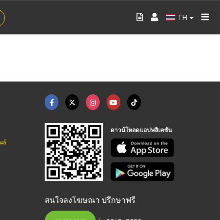
TH
ดาวน์โหลดแอปพลิเคชัน
นธ์
สนใจลงโฆษณา ปรึกษาฟรี