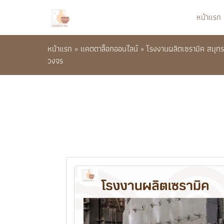
หน้าแรก
หน้าแรก
»
แคตตาล็อกออนไลน์
»
โรงงานผลิตเซรามิค สมุท
วงจร