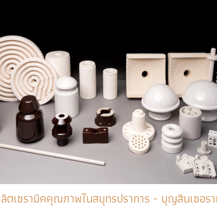
ลิตเซรามิคคุณภาพในสมุทรปราการ - บุญสินเซอราม