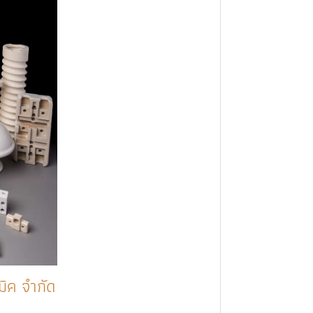
ิค จำกัด