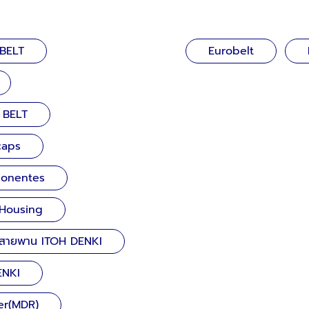
 BELT
Eurobelt
 BELT
caps
ponentes
h Housing
้งสายพาน ITOH DENKI
ENKI
ler(MDR)