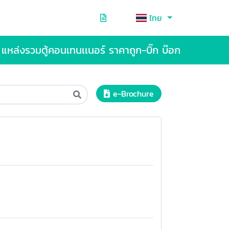
ไทย
แหล่งรวมตู้คอนเทนเเนอร์ ราคาถูก-บิ๊ก บ๊อก
e-Brochure