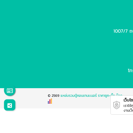
1007/7 ถ
โท
© 2569
แหล่งรวมตู้คอนเทนเเนอร์ ราคาถูก-บิ๊ก บ๊อก
เว็บไซต
เราใช้
งานเว