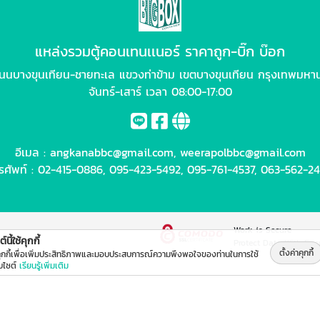
แหล่งรวมตู้คอนเทนเเนอร์ ราคาถูก-บิ๊ก บ๊อก
นนบางขุนเทียน-ชายทะเล แขวงท่าข้าม เขตบางขุนเทียน กรุงเทพมหา
จันทร์-เสาร์ เวลา 08:00-17:00
อีเมล :
angkanabbc@gmail.com
,
weerapolbbc@gmail.com
รศัพท์ :
02-415-0886
,
095-423-5492
,
095-761-4537
,
063-562-2
Work is Secure
์นี้ใช้คุกกี้
Protect Data With Enc
ตั้งค่าคุกกี้
คุกกี้เพื่อเพิ่มประสิทธิภาพและมอบประสบการณ์ความพึงพอใจของท่านในการใช้
็บไซต์
เรียนรู้เพิ่มเติม