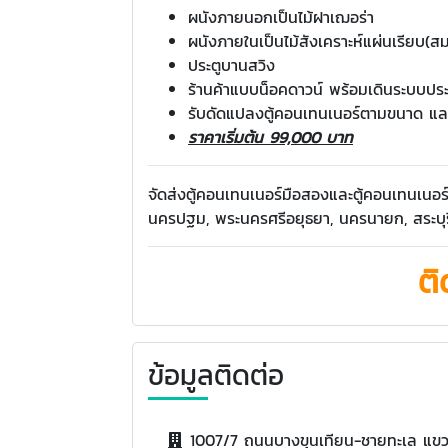
ผนังภายนอกเป็นไม้ฝาเฌอร่า
ผนังภายในเป็นไม้สังเคราะห์แผ่นเรียบ(ส
ประตูบานสวิง
ร้านค้าแบบน็อคดาวน์ พร้อมเดินระบบป
รับดัดแปลงตู้คอนเทนเนอร์ตามขนาด แล
ราคาเริ่มต้น 99,000 บาท
จัดส่งตู้คอนเทนเนอร์มือสองและตู้คอนเทนเนอร์
นครปฐม, พระนครศรีอยุธยา, นครนายก, สระบุร
ติ
ข้อมูลติดต่อ
1007/7 ถนนบางขุนเทียน-ชายทะเล แขว