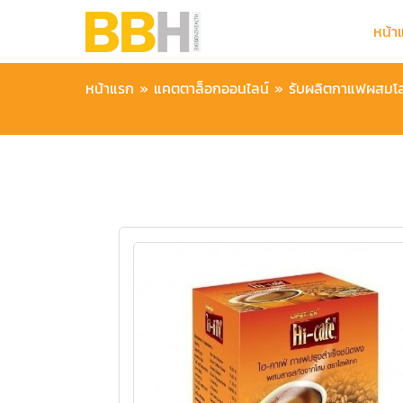
หน้า
หน้าแรก
»
แคตตาล็อกออนไลน์
»
รับผลิตกาแฟผสมโ