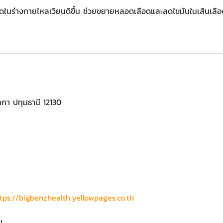
ดในร่างกายไหลเวียนดีขึ้น ช่วยขยายหลอดเลือดและลดไขมันในเส้นเลือดได้
กกา ปทุมธานี 12130
tps://bigbenzhealth.yellowpages.co.th
น.