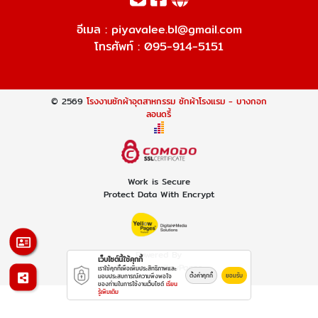
อีเมล :
piyavalee.bl@gmail.com
โทรศัพท์ :
095-914-5151
© 2569
โรงงานซักผ้าอุตสาหกรรม ซักผ้าโรงแรม - บางกอก
ลอนดรี้
Work is Secure
Protect Data With Encrypt
Powered By
เว็บไซต์นี้ใช้คุกกี้
Thailand YellowPages
เราใช้คุกกี้เพื่อเพิ่มประสิทธิภาพและ
ตั้งค่าคุกกี้
ยอมรับ
มอบประสบการณ์ความพึงพอใจ
ของท่านในการใช้งานเว็บไซต์
เรียน
รู้เพิ่มเติม