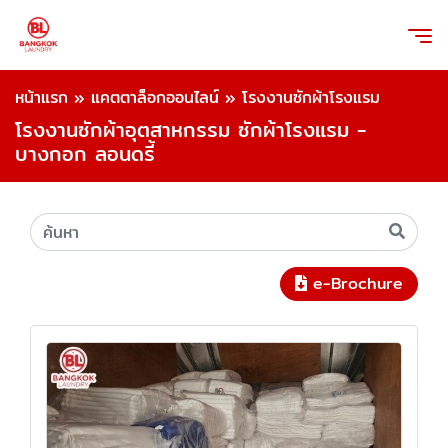
หน้าแรก
»
แคตตาล็อกออนไลน์
»
โรงงานซักผ้าโรงแรม
โรงงานซักผ้าอุตสาหกรรม ซักผ้าโรงแรม -
บางกอก ลอนดรี้
e-Brochure