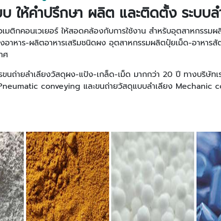
บบ ให้คำปรึกษา ผลิต และติดตั้ง ระบบ
ิวเมติกคอนเวเยอร์ ให้สอดคล้องกับการใช้งาน สำหรับอุตสาหกรรมผล
งอาหาร-ผลิตอาหารเสริมชนิดผง อุตสาหกรรมผลิตปุ๋ยเม็ด-อาหารสั
เทศ
ขนถ่ายลำเลียงวัสดุผง-แป้ง-เกล็ด-เม็ด มากกว่า 20 ปี ทางบริษัท
Pneumatic conveying และขนถ่ายวัสดุแบบลำเลียง Mechanic co