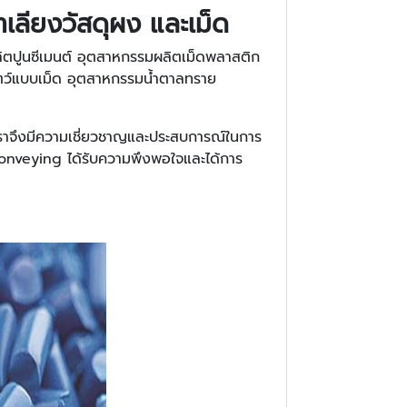
ลำเลียงวัสดุผง และเม็ด
ิตปูนซีเมนต์ อุตสาหกรรมผลิตเม็ดพลาสติก
ตว์แบบเม็ด อุตสาหกรรมน้ำตาลทราย
เราจึงมีความเชี่ยวชาญและประสบการณ์ในการ
nveying ได้รับความพึงพอใจและได้การ