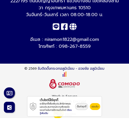
222/195 ถนนปัญญาอินทรา แขวงบางชัน เขตคลองสาม
วา กรุงเทพมหานคร 10510
วันจันทร์-วันเสาร์ เวลา 08.00-18.00 น.
อีเมล :
niramon1822@gmail.com
โทรศัพท์ :
098-267-8559
© 2569
รับติดตั้งกระจกอลูมิเนียม - อวยชัย อลูมิเนียม
Work is Secure
เว็บไซต์นี้ใช้คุกกี้
Protect Data With Encrypt
เราใช้คุกกี้เพื่อเพิ่มประสิทธิภาพและ
ตั้งค่าคุกกี้
ยอมรับ
มอบประสบการณ์ความพึงพอใจ
ของท่านในการใช้งานเว็บไซต์
เรียน
รู้เพิ่มเติม
Powered By