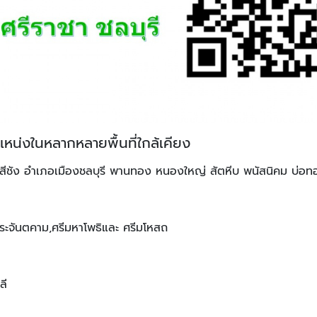
แหน่งในหลากหลายพื้นที่ใกล้เคียง
าะสีชัง อำเภอเมืองชลบุรี พานทอง หนองใหญ่ สัตหีบ พนัสนิคม บ่อท
,ประจันตคาม,ศรีมหาโพธิและ ศรีมโหสถ
ลี