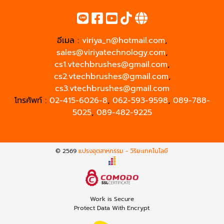
อีเมล :
viriya_n@hotmail.com
,
sales@viriyatechnology.com
,
cs1.vtechbrushes@gmail.com
,
cs2.vtechbrushes@gmail.com
,
cs3.vtechbrushes@gmail.com
โทรศัพท์ :
02-415-6026-8
,
062-593-9598
,
089-788-
5025
,
089-482-9225
© 2569
แปรงอุตสาหกรรม - วิริยะเทคโนโลยี
Work is Secure
Protect Data With Encrypt