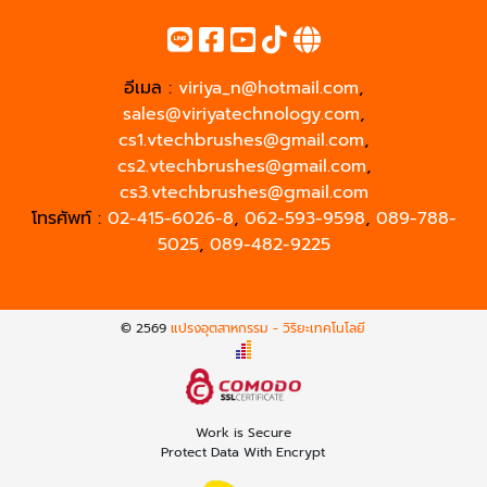
อีเมล :
viriya_n@hotmail.com
,
sales@viriyatechnology.com
,
cs1.vtechbrushes@gmail.com
,
cs2.vtechbrushes@gmail.com
,
cs3.vtechbrushes@gmail.com
โทรศัพท์ :
02-415-6026-8
,
062-593-9598
,
089-788-
5025
,
089-482-9225
© 2569
แปรงอุตสาหกรรม - วิริยะเทคโนโลยี
Work is Secure
Protect Data With Encrypt