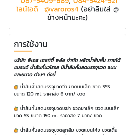
​
087-5409-689
,
084-5424-521
ไลน์ไอดี :@varoros4
(อย่าลืมใส่ @
ข้างหน้านะคะ)
การใช้งาน
บริษัท พีเอส เฮลท์ตี้ พลัส จำกัด ผลิตน้ำส้มคั้น ภายใต้
แบรนด์ น้ำส้มคั้นวโรรส มีน้ำส้มคั้นสดบรรจุขวด แบบ
และขนาด ต่างๆ ดังนี้
น้ำส้มคั้นสดบรรจุขวดจิ๋ว ขวดนมเล็ก ขวด SSS
ขนาด 120 ml. ราคาส่ง 6 บาท/ ขวด
​น้ำส้มคั้นสดบรรจุขวดโรซ่า ขวดยาเล็ก ขวดแบนเล็ก
ขวด SS ขนาด 150 ml. ราคาส่ง 7 บาท/ ขวด
​น้ำส้มคั้นสดบรรจุขวดลูกส้ม ขวดแบนโค้ง ขวดเตี้ย