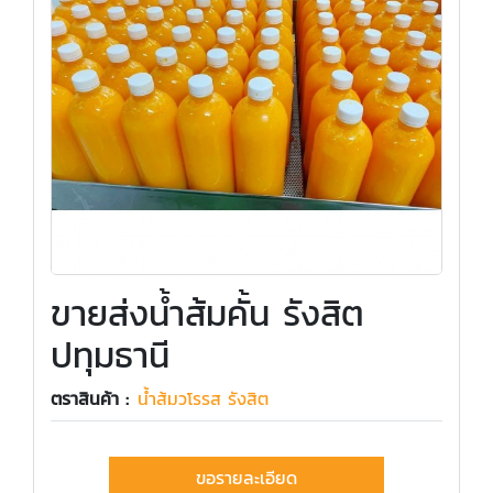
ขายส่งน้ำส้มคั้น รังสิต
ปทุมธานี
ตราสินค้า :
น้ำส้มวโรรส รังสิต
ขอรายละเอียด