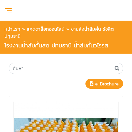
หน้าแรก
»
แคตตาล็อกออนไลน์
»
ขายส่งน้ำส้มคั้น รังสิต
ปทุมธานี
โรงงานน้ำส้มคั้นสด ปทุมธานี น้ำส้มคั้นวโรรส
e-Brochure