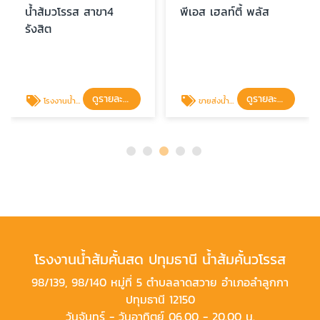
น้ำส้มวโรรส สาขา4
พีเอส เฮลท์ตี้ พลัส
รังสิต
ดูรายละเอียด
ดูรายละเอียด
โรงงานน้ำส้มคั้นสดพร้อมส่ง
ขายส่งน้ำส้มคั้นสด ราคาถูกจากโรงงาน
โรงงานน้ำส้มคั้นสด ปทุมธานี น้ำส้มคั้นวโรรส
98/139, 98/140 หมู่ที่ 5 ตำบลลาดสวาย อำเภอลำลูกกา
ปทุมธานี 12150
วันจันทร์ - วันอาทิตย์ 06.00 - 20.00 น.