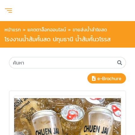
หน้าแรก
»
แคตตาล็อกออนไลน์
»
ขายส่งน้ำลำไยสด
โรงงานน้ำส้มคั้นสด ปทุมธานี น้ำส้มคั้นวโรรส
e-Brochure