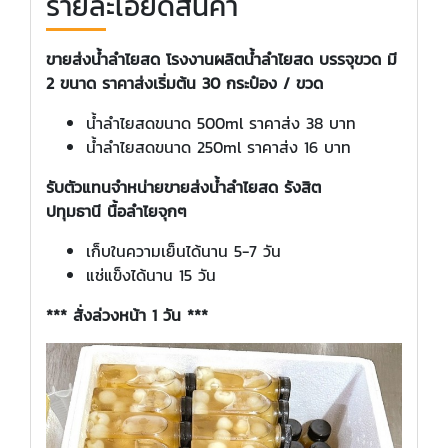
รายละเอียดสินค้า
ขายส่งน้ำลำไยสด
โรงงานผลิตน้ำ
ลำไยสด
บรรจุขวด
มี
2 ขนาด ราคาส่งเริ่มต้น 30 กระป๋อง / ขวด
น้ำลำไยสดขนาด 500ml ราคาส่ง 38 บาท
น้ำลำไยสดขนาด 250ml ราคาส่ง 16 บาท
รับตัวแทนจำหน่ายขายส่งน้ำลำไยสด รังสิต
ปทุมธานี
นื้อลำไยจุกๆ
เก็บในความเย็นได้นาน 5-7 วัน
แช่แข็งได้นาน 15 วัน
*** สั่งล่วงหน้า 1 วัน ***