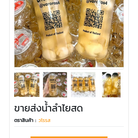
ขายส่งน้ำลำไยสด
ตราสินค้า :
วโรรส