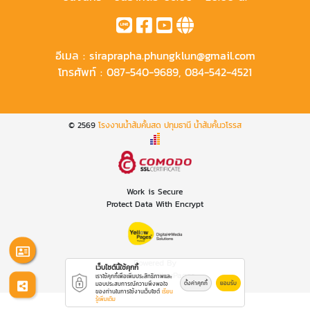
อีเมล :
siraprapha.phungklun@gmail.com
โทรศัพท์ :
087-540-9689
,
084-542-4521
© 2569
โรงงานน้ำส้มคั้นสด ปทุมธานี น้ำส้มคั้นวโรรส
Work is Secure
Protect Data With Encrypt
Powered By
เว็บไซต์นี้ใช้คุกกี้
Thailand YellowPages
เราใช้คุกกี้เพื่อเพิ่มประสิทธิภาพและ
ตั้งค่าคุกกี้
ยอมรับ
มอบประสบการณ์ความพึงพอใจ
ของท่านในการใช้งานเว็บไซต์
เรียน
รู้เพิ่มเติม