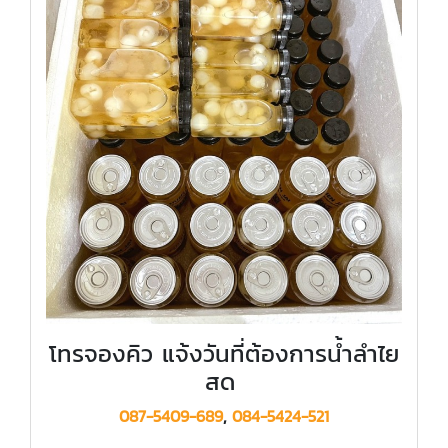
โทรจองคิว แจ้งวันที่ต้องการน้ำลำไย
สด
087-5409-689
,
084-5424-521