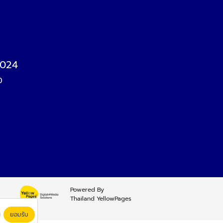
2024
0
Powered By
Thailand YellowPages
ยอมรับ