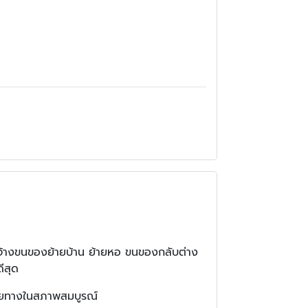
บจ้างขนของย้ายบ้าน ย้ายหอ ขนของกลับต่าง
ีสุด
งปลายทางในสภาพสมบูรณ์