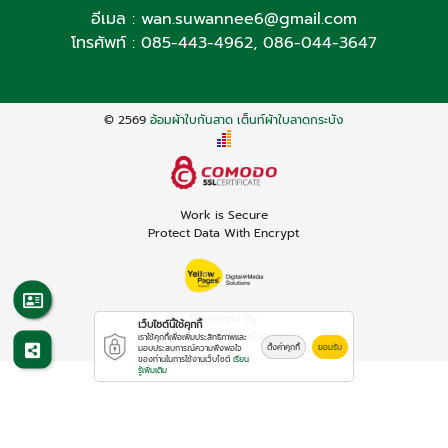
อีเมล :
wan.suwannee6@gmail.com
โทรศัพท์ :
085-443-4962
,
086-044-3647
© 2569
อ้อมผ้าใบกันสาด เต็นท์ผ้าใบลาดกระบัง
Work is Secure
Protect Data With Encrypt
Powered By
เว็บไซต์นี้ใช้คุกกี้
Thailand YellowPages
เราใช้คุกกี้เพื่อเพิ่มประสิทธิภาพและ
ตั้งค่าคุกกี้
ยอมรับ
มอบประสบการณ์ความพึงพอใจ
ของท่านในการใช้งานเว็บไซต์
เรียน
รู้เพิ่มเติม