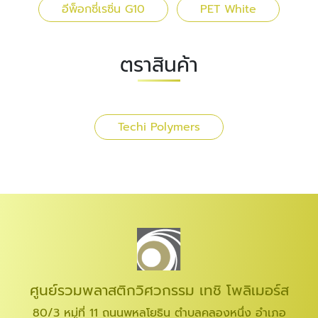
อีพ็อกซี่เรซิ่น G10
PET White
ตราสินค้า
Techi Polymers
ศูนย์รวมพลาสติกวิศวกรรม เทชิ โพลิเมอร์ส
80/3 หมู่ที่ 11 ถนนพหลโยธิน ตำบลคลองหนึ่ง อำเภอ