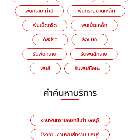
พ่นทราย ทำสี
พ่นทรายงานเหล็ก
พ่นเม็ดกริด
พ่นเม็ดเหล็ก
คัสซีรถ
ล้อแม็ก
รับพ่นทราย
รับพ่นสีทราย
พ่นสี
รับพ่นสีโลหะ
คำค้นหาบริการ
งานพ่นทรายลอกสีเก่า ชลบุรี
โรงงานงานพ่นสีทราย ชลบุรี