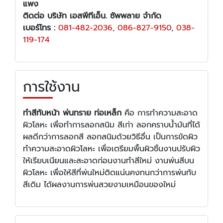
แพง
ติดต่อ บริษัท เอสพีทีเอ็น. ซัพพลาย จำกัด
เบอร์โทร :
081-482-2036
,
086-827-9150
,
038-
119-174
การใช้งาน
ทำสีทับหน้า พ่นทราย ท่อเหล็ก
คือ การทำความสะอาด
ผิวโลหะ เพื่อทำการลอกสนิม สีเก่า ลอกคราบน้ำมันที่ได้
ผลดีกว่าการลอกสี ลอกสนิมด้วยวิธีอื่น เป็นการขัดผิว
ทำความสะอาดผิวโลหะ เพื่อเตรียมพื้นผิวชิ้นงานปรับผิว
ให้เรียบเนียนและสะอาดก่อนงานทำสีใหม่ งานพ่นสีบน
ผิวโลหะ เพื่อให้สีที่พ่นใหม่ติดแน่นคงทนกว่าการพ่นทับ
สีเดิม ได้ผลงานการพ่นสวยงามเหมือนของใหม่