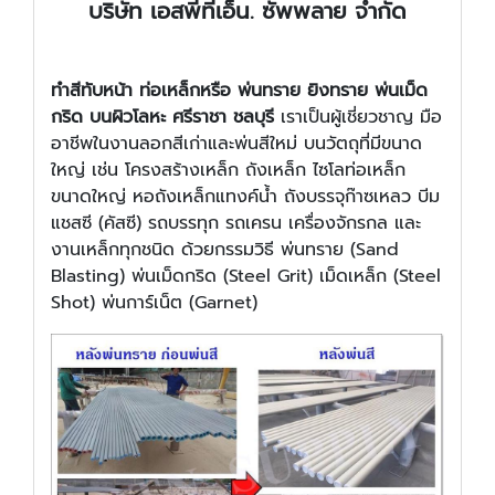
บริษัท เอสพีทีเอ็น. ซัพพลาย จำกัด
ทำสีทับหน้า ท่อเหล็กหรือ พ่นทราย ยิงทราย พ่นเม็ด
กริด บนผิวโลหะ ศรีราชา ชลบุรี
เราเป็นผู้เชี่ยวชาญ มือ
อาชีพในงานลอกสีเก่าและพ่นสีใหม่ บนวัตถุที่มีขนาด
ใหญ่ เช่น โครงสร้างเหล็ก ถังเหล็ก ไซโลท่อเหล็ก
ขนาดใหญ่ หอถังเหล็กแทงค์น้ำ ถังบรรจุก๊าซเหลว บีม
แชสซี (คัสซี) รถบรรทุก รถเครน เครื่องจักรกล และ
งานเหล็กทุกชนิด ด้วยกรรมวิธี พ่นทราย (Sand
Blasting) พ่นเม็ดกริด (Steel Grit) เม็ดเหล็ก (Steel
Shot) พ่นการ์เน็ต (Garnet)