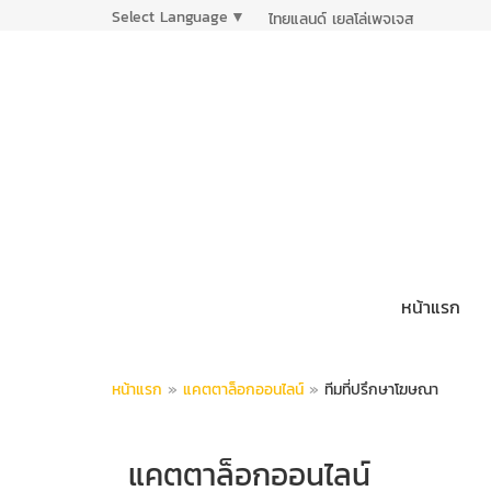
Select Language
▼
ไทยแลนด์ เยลโล่เพจเจส
หน้าแรก
หน้าแรก
»
แคตตาล็อกออนไลน์
»
ทีมที่ปรึกษาโฆษณา
แคตตาล็อกออนไลน์