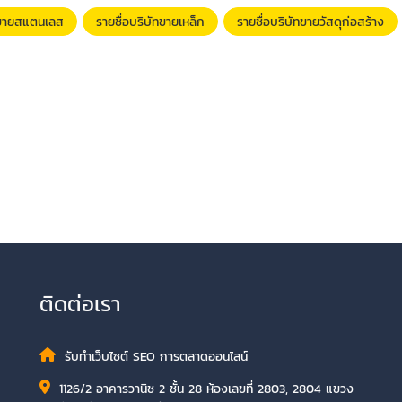
ัทขายสแตนเลส
รายชื่อบริษัทขายเหล็ก
รายชื่อบริษัทขายวัสดุก่อสร้าง
ติดต่อเรา
รับทำเว็บไซต์ SEO การตลาดออนไลน์
1126/2 อาคารวานิช 2 ชั้น 28 ห้องเลขที่ 2803, 2804 แขวง