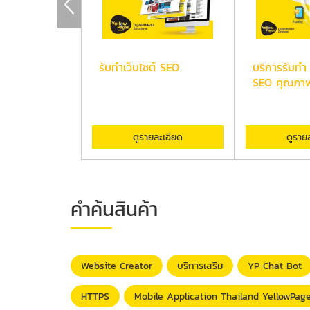
ot สำหรับ
รับทําเว็บไซต์ SEO
บริการรับทำ
ตโนมัติ
SEO คุณภา
ละเอียด
ดูรายละเอียด
ดูราย
คำค้นสินค้า
Website Creator
บริการเสริม
YP Chat Bot
HTTPS
Mobile Application Thailand YellowPag