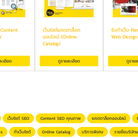
 Content
เว็บไซต์แคตตาล็อก
รับทำเว็บ Re
พ
ออนไลน์ (Online
Web Design
Catalog)
ละเอียด
ดูรายละเอียด
ดูรายล
เว็บไซต์ SEO
Content SEO คุณภาพ
แคตตาล็อกออนไลน์
es
ทำเว็บไซต์
Online Catalog
บริการพิเศษ
รายชื่อบริษัทเ