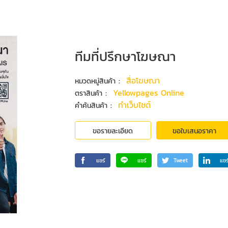
ทีมที่ปรึกษาโฆษณา
:
สื่อโฆษณา
หมวดหมู่สินค้า
:
Yellowpages Online
ตราสินค้า
:
ทำเว็บไซต์
คำค้นสินค้า
ขอรายละเอียด
ขอใบเสนอราคา
แชร์
แชร์
Tweet
แชร