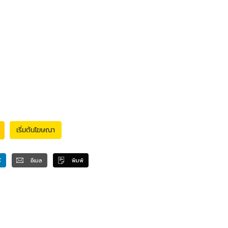
เริ่มต้นโฆษณา
์
อีเมล
พิมพ์