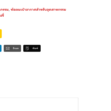
หกรรม
,
พัดลมเป่าอากาศสำหรับอุตสาหกรรม
รี่
อีเมล
พิมพ์