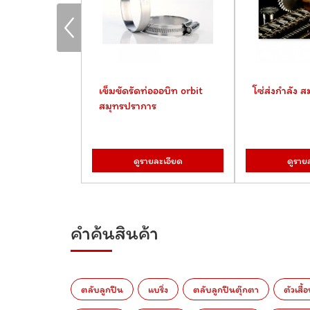
เมอร์บล็อค
เข็มขัดรัดท่อออบิท orbit
โซ่ส่งกำลัง 
ร
สมุทรปราการ
ยละเอียด
ดูรายละเอียด
ดูราย
คำค้นสินค้า
ตลับลูกปืน
แบริ่ง
ตลับลูกปืนตุ๊กตา
ตัวเสื