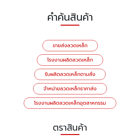
คำค้นสินค้า
ขายส่งลวดเหล็ก
โรงงานผลิตลวดเหล็ก
รับผลิตลวดเหล็กตามสั่ง
จำหน่ายลวดเหล็กราคาส่ง
โรงงานผลิตลวดเหล็กอุตสาหกรรม
ตราสินค้า