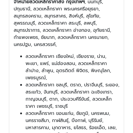
จำหน่ายลวดเหล็กราคาส่ง กรุงเทพฯ
, นนทบุรี,
ปทุมธานี, ลวดเหล็กราคา พระนครศรีอยุธยา,
สมุทรสงคราม, สมุทรสาคร, สิงห์บุรี, สุโขทัย,
สุพรรณบุรี, ลวดเหล็กราคา สระบุรี, ลพบุรี,
สมุทรปราการ, ลวดเหล็กราคา อ่างทอง, อุทัยธานี,
กำแพงเพชร, ชัยนาท, ลวดเหล็กราคา นครนายก,
นครปฐม, นครสวรรค์,
ลวดเหล็กราคา เชียงใหม่, เชียงราย, น่าน,
พะเยา, แพร่, แม่ฮ่องสอน, ลวดเหล็กราคา
ลำปาง, ลำพูน, อุตรดิตถ์ พิจิตร, พิษณุโลก,
เพชรบูรณ์,
ลวดเหล็กราคา ชลบุรี, ตราด, ปราจีนบุรี, ระยอง,
สระแก้ว, จันทบุรี, ลวดเหล็กราคา ฉะเชิงเทรา,
กาญจนบุรี, ตาก, ประจวบคีรีขันธ์, ลวดเหล็ก
ราคา เพชรบุรี, ราชบุรี
ลวดเหล็กราคา ขอนแก่น, ชัยภูมิ, นครพนม,
นครราชสีมา, กาฬสินธุ์, บึงกาฬ, บุรีรัมย์,
มหาสารคาม, มุกดาหาร, ยโสธร, ร้อยเอ็ด, เลย,