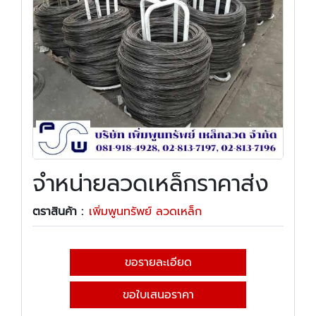
จำหน่ายลวดเหล็กราคาส่ง
ตราสินค้า :
เพิ่มพูนทรัพย์ ลวดเหล็ก
ขอรายละเอียด
ขอใบเสนอราคา