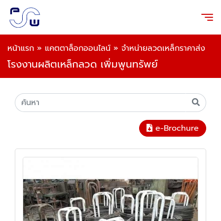
หน้าแรก
»
แคตตาล็อกออนไลน์
»
จำหน่ายลวดเหล็กราคาส่ง
โรงงานผลิตเหล็กลวด เพิ่มพูนทรัพย์
e-Brochure