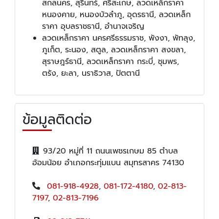
สกลนคร, สุรินทร์, ศรีสะเกษ, ลวดเหล็กราคา
หนองคาย, หนองบัวลำภู, อุดรธานี, ลวดเหล็ก
ราคา อุบลราชธานี, อำนาจเจริญ
ลวดเหล็กราคา นครศรีธรรมราช, พังงา, พัทลุง,
ภูเก็ต, ระนอง, สตูล, ลวดเหล็กราคา สงขลา,
สุราษฎร์ธานี, ลวดเหล็กราคา กระบี่, ชุมพร,
ตรัง, ยะลา, นราธิวาส, ปัตตานี
ข้อมูลติดต่อ
93/20 หมู่ที่ 11 ถนนเพชรเกษม 85 ตำบล
อ้อมน้อย อำเภอกระทุ่มแบน สมุทรสาคร 74130
081-918-4928
,
081-172-4180
,
02-813-
7197
,
02-813-7196