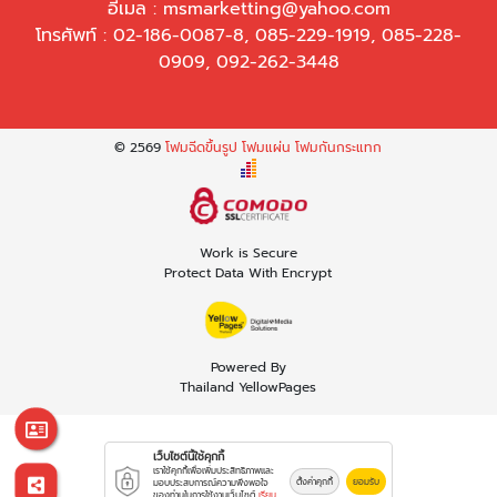
อีเมล :
msmarketting@yahoo.com
โทรศัพท์ :
02-186-0087-8
,
085-229-1919
,
085-228-
0909
,
092-262-3448
© 2569
โฟมฉีดขึ้นรูป โฟมแผ่น โฟมกันกระแทก
Work is Secure
Protect Data With Encrypt
Powered By
Thailand YellowPages
เว็บไซต์นี้ใช้คุกกี้
เราใช้คุกกี้เพื่อเพิ่มประสิทธิภาพและ
ตั้งค่าคุกกี้
ยอมรับ
มอบประสบการณ์ความพึงพอใจ
ของท่านในการใช้งานเว็บไซต์
เรียน