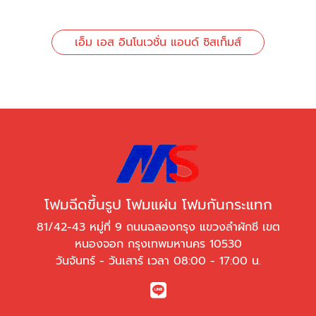
เอ็ม เอส อินโนเวชั่น แอนด์ ซิสเท็มส์
โฟมฉีดขึ้นรูป โฟมแผ่น โฟมกันกระแทก
81/42-43 หมู่ที่ 9 ถนนฉลองกรุง แขวงลำผักชี เขต
หนองจอก กรุงเทพมหานคร 10530
วันจันทร์ - วันเสาร์ เวลา 08:00 - 17:00 น.