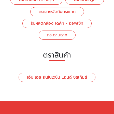
โฟมอีพีเอส ฉีดขึ้นรูป
โฟมอัดขึ้นรูป
กระดาษอัดกันกระแทก
รับผลิตกล่อง ไดคัท - ออฟเซ็ท
กระดาษฉาก
ตราสินค้า
เอ็ม เอส อินโนเวชั่น แอนด์ ซิสเท็มส์