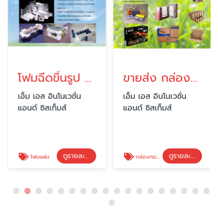
โฟมฉีดขึ้นรูป / โฟมแผ่นอีพีเอส (EPS FOAM SHEET/ INJECTION)
ขายส่ง กล่องกระดาษลูกฟูก
เอ็ม เอส อินโนเวชั่น
เอ็ม เอส อินโนเวชั่น
แอนด์ ซิสเท็มส์
แอนด์ ซิสเท็มส์
ดูรายละเอียด
ดูรายละเอียด
โฟมแผ่น
กล่องกระดาษลูกฟูก