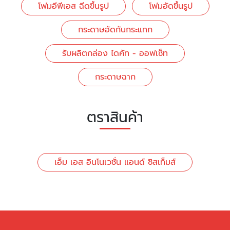
โฟมอีพีเอส ฉีดขึ้นรูป
โฟมอัดขึ้นรูป
กระดาษอัดกันกระแทก
รับผลิตกล่อง ไดคัท - ออฟเซ็ท
กระดาษฉาก
ตราสินค้า
เอ็ม เอส อินโนเวชั่น แอนด์ ซิสเท็มส์