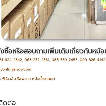
่งซื้อหรือสอบถามเพิ่มเติมเกี่ยวกับ
หม้อ
61-624-2342
,
063-232-2361
,
085-539-2453
,
099-326-4142
riyonl@yahoo.com
:
พี.ไอ.เอ็ม.ซัพพลาย หม้อน้ำรถยนต์
ติดต่อ