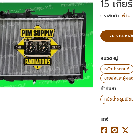
15 เกีย
ตราสินค้า:
พี.ไอ
ขอรายละเอ
หมวดหมู่
หม้อน้ำรถยนต์
ขายส่งและผู้ผลิ
คำค้นหา
หม้อน้ำอลูมิเนี
แชร์