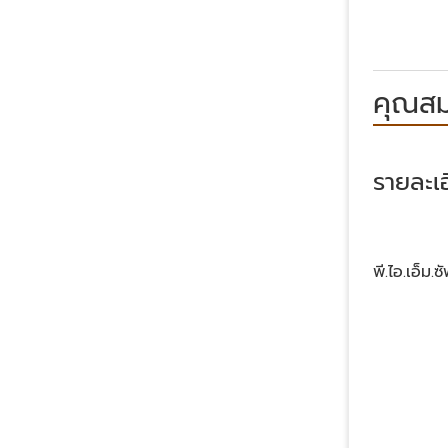
คุณสม
รายละเอ
พี.ไอ.เอ็ม