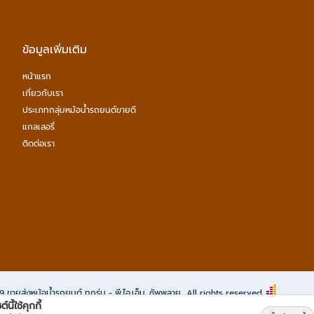
ข้อมูลเพิ่มเติม
หน้าแรก
เกี่ยวกับเรา
ประเภทกลุ่มหม้อน้ำรถยนต์ขายดี
แกลเลอรี่
ติดต่อเรา
69
ขายส่งหม้อน้ำรถยนต์ ทุกรุ่น - พี.ไอ.เอ็ม. ซัพพลาย
All rights reserved.
์นี้ใช้คุกกี้