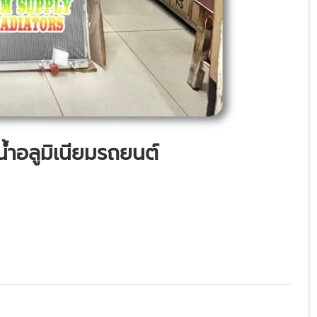
น้ำอลูมิเนียมรถยนต์