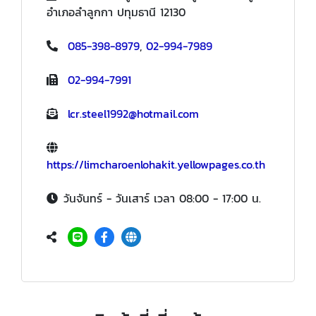
อำเภอลำลูกกา ปทุมธานี 12130
085-398-8979
,
02-994-7989
02-994-7991
lcr.steel1992@hotmail.com
https://limcharoenlohakit.yellowpages.co.th
วันจันทร์ - วันเสาร์ เวลา 08:00 - 17:00 น.