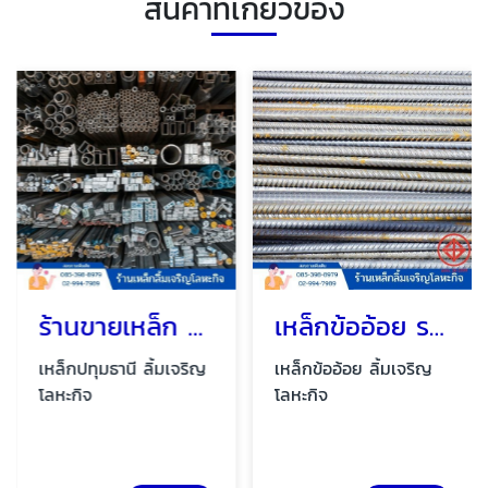
สินค้าที่เกี่ยวข้อง
ร้านขายเหล็ก ปทุมธานี
เหล็กข้ออ้อย ราคา
เหล็กปทุมธานี ลิ้มเจริญ
เหล็กข้ออ้อย ลิ้มเจริญ
โลหะกิจ
โลหะกิจ