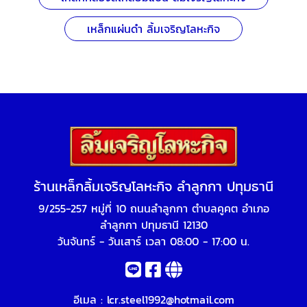
เหล็กแผ่นดำ ลิ้มเจริญโลหะกิจ
ร้านเหล็กลิ้มเจริญโลหะกิจ ลำลูกกา ปทุมธานี
9/255-257 หมู่ที่ 10 ถนนลำลูกกา ตำบลคูคต อำเภอ
ลำลูกกา ปทุมธานี 12130
วันจันทร์ - วันเสาร์ เวลา 08:00 - 17:00 น.
อีเมล :
lcr.steel1992@hotmail.com