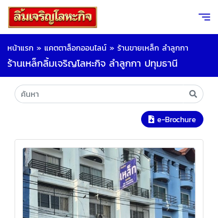
หน้าแรก
»
แคตตาล็อกออนไลน์
»
ร้านขายเหล็ก ลำลูกกา
ร้านเหล็กลิ้มเจริญโลหะกิจ ลำลูกกา ปทุมธานี
e-Brochure