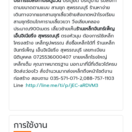
บริการรับสั่งทำประตูม้วน
ประตูยืด ประตูบ้าน รับสั่งทำ
ตามขนาดตามแบบ สามชุก สุพรรณบุรี ร้านหาง่าย
เดินทางจากแยกสามชุกเลี้ยวซ้ายสังเกตหน้าโรงเรียน
สามชุกรัตนโภคารามเลี้ยวขวา วิ่งเลียบคลอง
ประมาณ900เมตร เลี้ยวซ้ายเห็น
ร้านเหล็กจันทร์เพ็ญ
เอ็นจิเนียริ่ง สุพรรณบุรี
ตรงหัวมุม ต้องการใช้เหล็ก
โครงสร้าง เหล็กรูปพรรณ สั่งซื้อเหล็กได้ที่ ร้านเหล็ก
จันทร์เพ็ญ เอ็นจิเนียริ่ง สุพรรณบุรี เลขทะเบียน
นิติบุคคล 0725536000407 ขายเหล็กโรงใหญ่
เหล็กเต็ม คุณภาพมาตรฐาน มอก.มาที่นี่ที่เดียวได้ครบ
จัดส่งว่องไว สั่งจำนวนมากส่งเหล็กถึงหน้าไซต์งาน
ก่อสร้าง สอบถาม 035-571-071-2,088-757-1103
Line
:
http://line.me/ti/p/jEC-aRDVM3
การใช้งาน