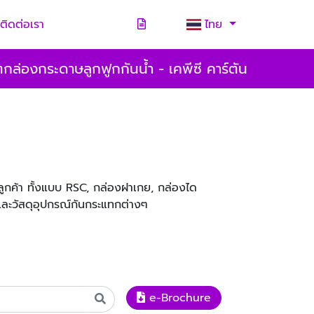
ติดต่อเรา
ไทย
กล่องกระดาษลูกฟูกกันน้ำ - เคพีซี คาร์ตัน
กค้า ทั้งแบบ RSC, กล่องฝาเกย, กล่องได
และวัสดุอุปกรณ์กันกระแทกต่างๆ
e-Brochure