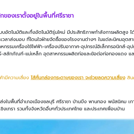
ูก
ของเราตั้งอยู่ในพื้นที่ศรีราชา
ระบบอัตโนมัติและกึ่งอัตโนมัติรุ่นใหม่ มีประสิทธิภาพกำลังการผลิตส
ะเวลาส่งมอบ ที่โดนใจฝ่ายจัดซื้อของโรงงานต่างๆ ในแต่ละนิคมอุตส
กรรมเครื่องใช้ไฟฟ้า-เครื่องปรับอากาศ-อุปกรณ์อิเล็กทรอนิกส์-อุ
์-สลักภัณฑ์-แม่เหล็ก อุตสาหกรรมผลิตท่อและข้อต่อท่อทองแดง แล
ค้ามีความเสี่ยง
ไส้คั่นกล่องกระดาษของเรา จะช่วยลดความเสี่ยง
สิน
่งในพื้นที่อำเภอเมืองชลบุรี ศรีราชา บ้านบึง พานทอง พนัสนิคม เก
เชิงเทรา รวมทั้งจังหวัดอื่นๆทั่วประเทศไทย และประเทศเพื่อนบ้าน