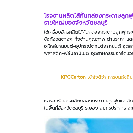
โรงงานผลิต
ไส้คั่นกล่องกระดาษลูกฟ
รายใหญ่ของจังหวัดชลบุรี
ใช้เครื่องจักรผลิตไส้คั่นกล่องกระดาษลูกฟูก
ข้อกังวลต่างๆ ทั้งด้านคุณภาพ ด้านราคา แล
อะไหล่ยานยนต์-อุปกรณ์ตกแต่งรถยนต์ อุตสาห
พลาสติก-ฟิล์มลามิเนต อุตสาหกรรมฮาร์ดแวร
KPCCarton
เข้าใจดีว่า การขนส่งสิน
เรารองรับการผลิตกล่องกระดาษลูกฟูกและจัดส
ในพื้นที่จังหวัดชลบุรี ระยอง สมุทรปราการ ฉะ