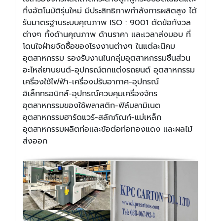
กึ่งอัตโนมัติรุ่นใหม่ มีประสิทธิภาพกำลังการผลิตสูง ได้
รับมาตรฐานระบบคุณภาพ ISO : 9001 ตัดข้อกังวล
ต่างๆ ทั้งด้านคุณภาพ ด้านราคา และเวลาส่งมอบ ที่
โดนใจฝ่ายจัดซื้อของโรงงานต่างๆ ในแต่ละนิคม
อุตสาหกรรม รองรับงานในกลุ่มอุตสาหกรรมชิ้นส่วน
อะไหล่ยานยนต์-อุปกรณ์ตกแต่งรถยนต์ อุตสาหกรรม
เครื่องใช้ไฟฟ้า-เครื่องปรับอากาศ-อุปกรณ์
อิเล็กทรอนิกส์-อุปกรณ์ควบคุมเครื่องจักร
อุตสาหกรรมของใช้พลาสติก-ฟิล์มลามิเนต
อุตสาหกรรมฮาร์ดแวร์-สลักภัณฑ์-แม่เหล็ก
อุตสาหกรรมผลิตท่อและข้อต่อท่อทองแดง และผลไม้
ส่งออก